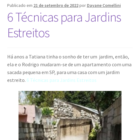
Publicado em
21 de setembro de 2022
por
Dayane Comellini
Loja
6 Técnicas para Jardins
Postagens
Estreitos
Há anos a Tatiana tinha o sonho de ter um jardim, então,
ela e o Rodrigo mudaram-se de um apartamento com uma
sacada pequena em SP, para uma casa com um jardim
estreito.
6 Técnicas para Jardins Estreitos