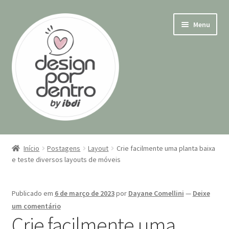
Pular
Pular
Menu
para
para
navegação
o
conteúdo
Início
Início
Postagens
Layout
Crie facilmente uma planta baixa
Expandi
e teste diversos layouts de móveis
Cursos
menu
descen
Contato
Publicado em
6 de março de 2023
por
Dayane Comellini
—
Deixe
um comentário
Minha conta
Crie facilmente uma