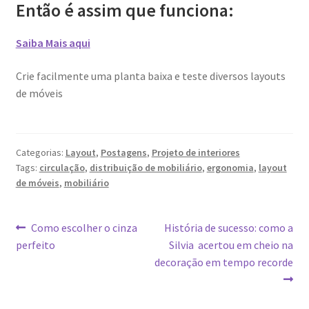
Então é assim que funciona:
Saiba Mais aqui
Crie facilmente uma planta baixa e teste diversos layouts
de móveis
Categorias:
Layout
,
Postagens
,
Projeto de interiores
Tags:
circulação
,
distribuição de mobiliário
,
ergonomia
,
layout
de móveis
,
mobiliário
Navegação
Post
Próximo
Como escolher o cinza
História de sucesso: como a
anterior:
post:
perfeito
Silvia acertou em cheio na
de
decoração em tempo recorde
Post