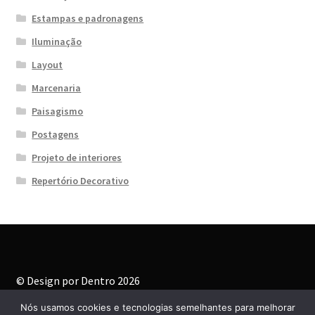
Estampas e padronagens
Iluminação
Layout
Marcenaria
Paisagismo
Postagens
Projeto de interiores
Repertório Decorativo
© Design por Dentro 2026
Built with WooCommerce
.
Nós usamos cookies e tecnologias semelhantes para melhorar