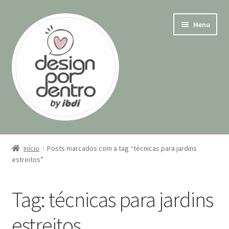
Pular
Pular
Menu
para
para
navegação
o
conteúdo
Início
Início
Posts marcados com a tag “técnicas para jardins
Expandi
estreitos”
Cursos
menu
descen
Contato
Tag:
técnicas para jardins
Minha conta
estreitos