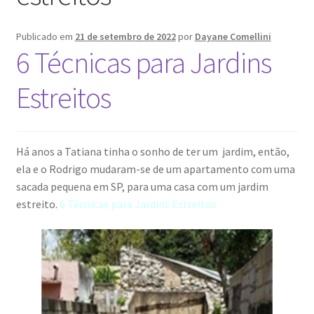
Postagens
Publicado em
21 de setembro de 2022
por
Dayane Comellini
6 Técnicas para Jardins
Área Afiliado
Estreitos
Termos e Condições
Há anos a Tatiana tinha o sonho de ter um jardim, então,
ela e o Rodrigo mudaram-se de um apartamento com uma
sacada pequena em SP, para uma casa com um jardim
estreito.
6 Técnicas para Jardins Estreitos