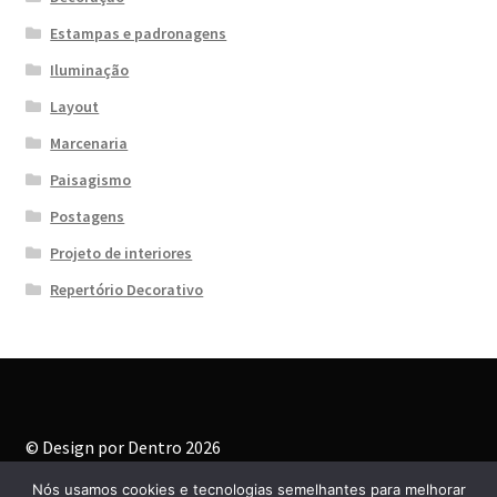
Estampas e padronagens
Iluminação
Layout
Marcenaria
Paisagismo
Postagens
Projeto de interiores
Repertório Decorativo
© Design por Dentro 2026
Built with WooCommerce
.
Nós usamos cookies e tecnologias semelhantes para melhorar