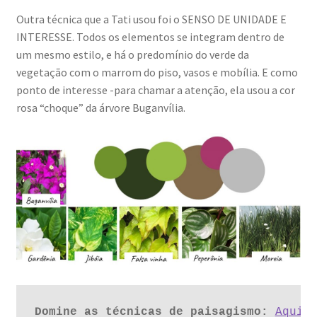
Outra técnica que a Tati usou foi o SENSO DE UNIDADE E
INTERESSE. Todos os elementos se integram dentro de
um mesmo estilo, e há o predomínio do verde da
vegetação com o marrom do piso, vasos e mobília. E como
ponto de interesse -para chamar a atenção, ela usou a cor
rosa “choque” da árvore Buganvília.
Domine as técnicas de paisagismo:
Aqui 